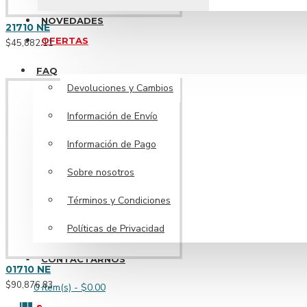
AR70
NOVEDADES
21710 NE
Cajita de Riel
OFERTAS
$45,882.11
Dicroico
FAQ
Ver más
Devoluciones y Cambios
Rectangulares
Colgantes
Redondas
Información de Envío
NUEVO
Información de Pago
Baterias
31164 DO
$23,000.10
Sobre nosotros
Términos y Condiciones
Políticas de Privacidad
Alambre
CONTACTARNOS
Aluminio
01710 NE
Incandescente E27 (Apto Led)
$90,876.83
0 item(s) - $0.00
Cocina
Dicro