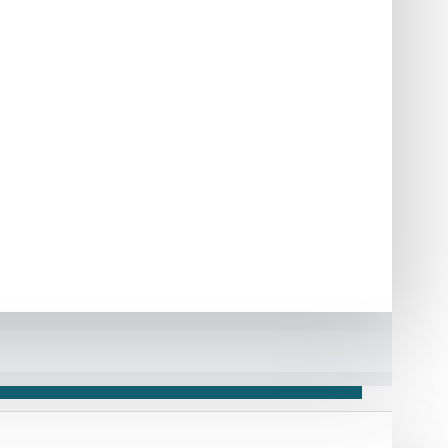
s
halopin g9
led
leds