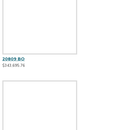
Dicroico
7 / 10 DÍAS
Ver más
53699 NE
Colgantes
$195,800.88
AR70
20809 BO
$343,695.76
Cardanico
CDMR111
Alambre
Dicro
Aluminio
Ver más
Cocina
Espejo
Cuarzo
Ver más