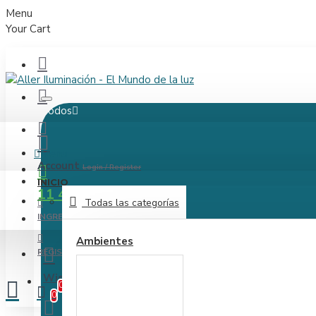
Menu
Your Cart
Todos
Menu
Account
Login / Register
INICIO
11 4163-1890
Todas las categorías
INGRESAR
Ambientes
REGISTRARSE
Wishlist
Editar Tu Wishlist
0
0