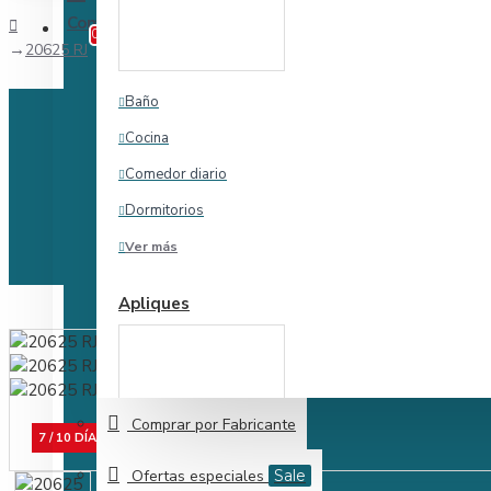
Comparar
Comparar Producto
0
20625 RJ
Baño
Cocina
Comedor diario
Dormitorios
Ver más
Apliques
Comprar por Fabricante
7 / 10 DÍAS
Ofertas especiales
Sale