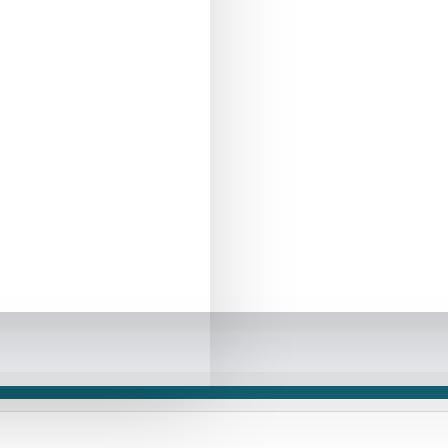
DESCRIPCIÓN
terior
aptopromo
bano
comedor diario
difusor
dormitorio