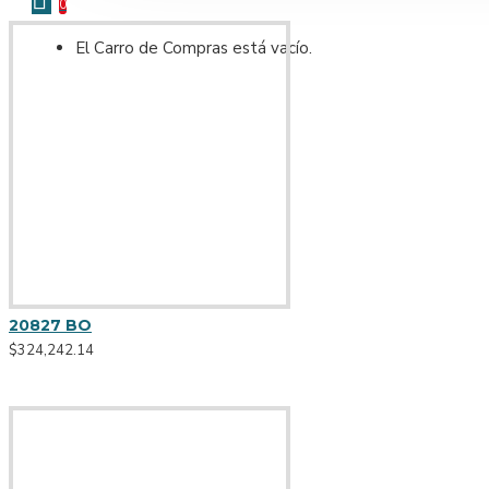
0
Cuarzo
GU10
Ver más
El Carro de Compras está vacío.
Halopin G9
Difusor
Ver más
Cabezales Spot
Cuarzo
20827 BO
$324,242.14
Halopin G9
GU10 halopar 220 v
Incandescente
AR70
Led
Cajita de Riel
NUEVO
Embutidos